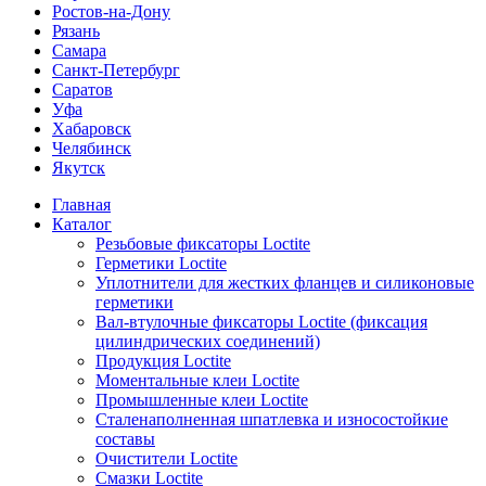
Ростов-на-Дону
Рязань
Самара
Санкт-Петербург
Саратов
Уфа
Хабаровск
Челябинск
Якутск
Главная
Каталог
Резьбовые фиксаторы Loctite
Герметики Loctite
Уплотнители для жестких фланцев и силиконовые
герметики
Вал-втулочные фиксаторы Loctite (фиксация
цилиндрических соединений)
Продукция Loctite
Моментальные клеи Loctite
Промышленные клеи Loctite
Сталенаполненная шпатлевка и износостойкие
составы
Очистители Loctite
Смазки Loctite