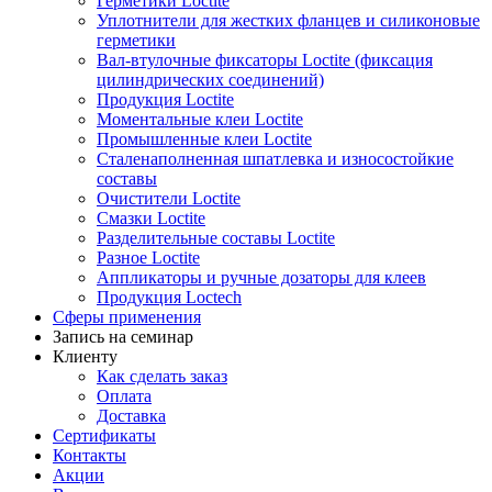
Герметики Loctite
Уплотнители для жестких фланцев и силиконовые
герметики
Вал-втулочные фиксаторы Loctite (фиксация
цилиндрических соединений)
Продукция Loctite
Моментальные клеи Loctite
Промышленные клеи Loctite
Сталенаполненная шпатлевка и износостойкие
составы
Очистители Loctite
Смазки Loctite
Разделительные составы Loctite
Разное Loctite
Аппликаторы и ручные дозаторы для клеев
Продукция Loctech
Сферы применения
Запись на семинар
Клиенту
Как сделать заказ
Оплата
Доставка
Сертификаты
Контакты
Акции