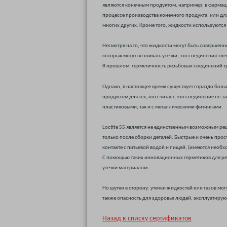
являются конечным продуктом, например, в фармац
процессе производства конечного продукта, или д
многих других. Кроме того, жидкости используются 
Несмотря на то, что жидкости могут быть совершен
которых могут возникать утечки, это соединения э
В прошлом, герметичность резьбовых соединений т
Однако, в настоящее время существует гораздо бол
продуктом для тех, кто считает, что соединение не 
пластиковыми, так и с металлическими фитингами.
Loctite 55 является не единственным возможным ре
только после сборки деталей. Быстрые и очень прос
контакте с питьевой водой и пищей, (имеются необ
С помощью таких инновационных герметиков для рез
утечки материалом.
Но шутки в сторону: утечки жидкостей или газов мо
также опасность для здоровья людей, эксплуатирующ
Назад к списку сертификатов