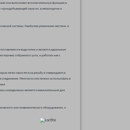
учаях они выполняют вспомогательную функцию в
в горнодобывающей отрасли, в металлургии и
лической системы. Наиболее уязвимыми местами, в
 поставляется в виде нитки и является идеальным
юстировку собранного узла, и работать как с
орые легко наносятся на резьбу и отверждаются,
ое соединение. Многие из них можно использовать в
вья.
И газы определенно являются нежелательным для
влического или пневматического оборудования, а