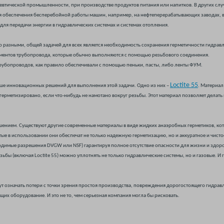
евтической промышленности, при производстве продуктов питания или напитков. В других сл
ля обеспечения бесперебойной работы машин, например, на нефтеперерабатывающих заводах, 
для передачи энергии в гидравлических системах и системах отопления.
но разными, общей задачей для всех является необходимость сохранения герметичности гидрав
лементов трубопровода, которые обычно выполняются с помощью резьбового соединения.
рубопроводов, как правило обеспечивали с помощью пеньки, пасты, либо ленты ФУМ.
Loctite 55
ьше инновационных решений для выполнения этой задачи. Одно из них –
. Материал
загерметизировано, если что-нибудь не намотано вокруг резьбы. Этот материал позволяет делать 
шением. Существуют другие современные материалы в виде жидких анаэробных герметиков, кот
тые в использовании они обеспечат не только надежную герметизацию, но и аккуратное и чист
ходимые разрешения DVGW или NSF) гарантируя полное отсутствие опасности для жизни и здоро
ьбы (включая Loctite 55) можно уплотнять не только гидравлические системы, но и газовые. 
гут означать потери с точки зрения простоя производства, повреждения дорогостоящего гидра
их оборудование. И это не то, чем серьезная компания могла бы рисковать.