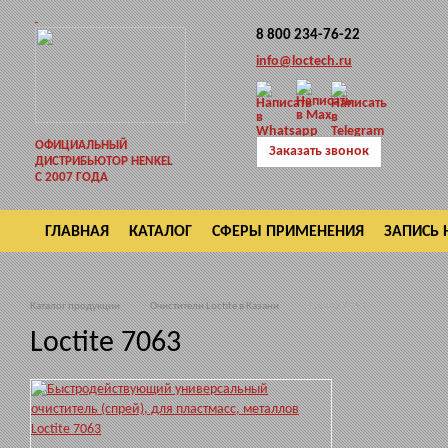
8 800 234-76-22
info@loctech.ru
ОФИЦИАЛЬНЫЙ
Заказать звонок
ДИСТРИБЬЮТОР HENKEL
С 2007 ГОДА
ГЛАВНАЯ
КАТАЛОГ
СФЕРЫ ПРИМЕНЕНИЯ
ЗАПИСЬ 
ВОЗВРАТ
Каталог продукции
Очистители Loctite в Казани
Loctite 7063
Loctite 7063