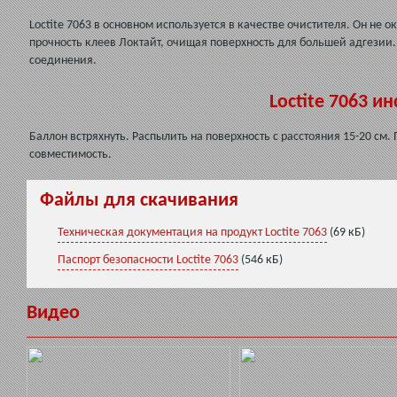
Loctite 7063 в основном используется в качестве очистителя. Он не
прочность клеев Локтайт, очищая поверхность для большей адгезии
соединения.
Loctite 7063 
Баллон встряхнуть. Распылить на поверхность с расстояния 15-20 см.
совместимость.
Файлы для скачивания
Техническая документация на продукт Loctite 7063
(69 кБ)
Паспорт безопасности Loctite 7063
(546 кБ)
Видео