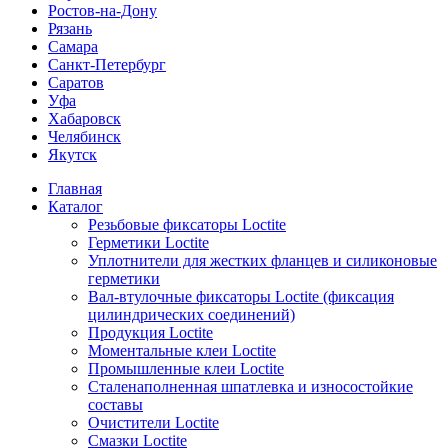
Ростов-на-Дону
Рязань
Самара
Санкт-Петербург
Саратов
Уфа
Хабаровск
Челябинск
Якутск
Главная
Каталог
Резьбовые фиксаторы Loctite
Герметики Loctite
Уплотнители для жестких фланцев и силиконовые
герметики
Вал-втулочные фиксаторы Loctite (фиксация
цилиндрических соединений)
Продукция Loctite
Моментальные клеи Loctite
Промышленные клеи Loctite
Сталенаполненная шпатлевка и износостойкие
составы
Очистители Loctite
Смазки Loctite