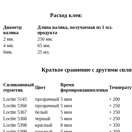
Расход клея:
Диаметр
Длина валика, получаемая из 1 мл.
валика
продукта
2 мм.
250 мм.
4 мм.
65 мм.
6мм.
25 мл.
Краткое сравнение с другими сили
Силиконовый
Время
Цвет
Температу
герметик
формирования
пленки
Loctite 5145
прозрачный
5 мин
+ 200
Loctite 5366
прозрачный
5 мин
+ 250
Loctite 5367
белый
5 мин
+ 250
Loctite 5368
черный
5 мин
+ 250
Loctite 5398
красный
8 мин
+ 350
Loctite 5399
красный
5 мин
+ 350