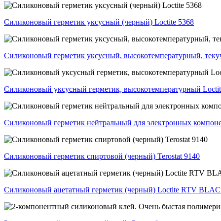
Силиконовый герметик уксусный (черный) Loctite 5368
Силиконовый герметик уксусный, высокотемпературный, текучи
Силиконовый уксусный герметик, высокотемпературный Loctite 
Силиконовый герметик нейтральный для электронных компонен
Силиконовый герметик спиртовой (черный) Terostat 9140
Силиконовый ацетатный герметик (черный) Loctite RTV BLA