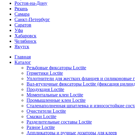
Ростов-на-Дону
Рязань
Самара
Санкт-Петербург
Саратов
Уфа
Хабаровск
Челябинск
Якутск
Главная
Каталог
Резьбовые фиксаторы Loctite
Герметики Loctite
Уплотнители для жестких фланцев и силиконовые 
Вал-втулочные фиксаторы Loctite (фиксация цилин
Продукция Loctite
Моментальные клеи Loctite
Промышленные клеи Loctite
Сталенаполненная шпатлевка и износостойкие сос
Очистители Loctite
Смазки Loctite
Разделительные составы Loctite
Разное Loctite
Аппликаторы и ручные дозаторы для клеев