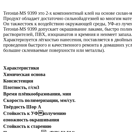
Terostat-MS 9399 это 2-х компонентный клей на основе сила
Продукт обладает достаточно сильнойадгезией ко многим мат
Он такжестоек к воздействию окружающей среды, УФ-из луче
Terostat-MS 9399 допускает окрашивание лаками, быстро поли
растворителей, ПВХ, изоцианатов и кремния и неимеет запаха
Характеризуется лёгкостью нанесения, поставляется в двойных
проведения быстрого и качественного ремонта в домашних усло
большие склеиваемые поверхности или металлы).
Характеристики
Химическая основа
Консистенция
Плотность, г/см3
Время плёнкообразования, мин
Скорость полимеризации, мм/сут.
Твёрдость Шор А
Стойкость к УФизлучению
озможность окрашивания
Стойкость к старению