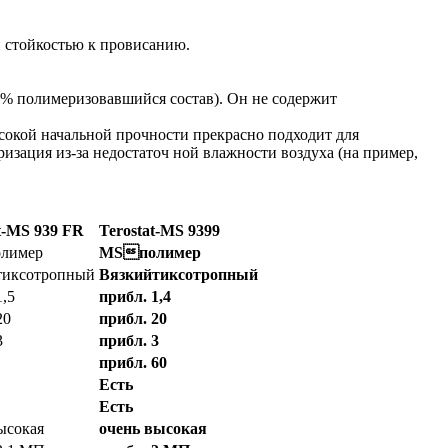
и стойкостью к провисанию.
0% полимеризовавшийся состав). Он не содержит
ысокой начальной прочности прекрасно подходит для
изация из-за недостаточ ной влажности воздуха (на пример,
t-MS 939 FR
Terostat-MS 9399
лимер
MSполимер
тиксотропный
Вязкий
тиксотропный
1,5
прибл. 1,4
20
прибл. 20
3
прибл. 3
прибл. 60
Есть
Есть
ысокая
очень высокая