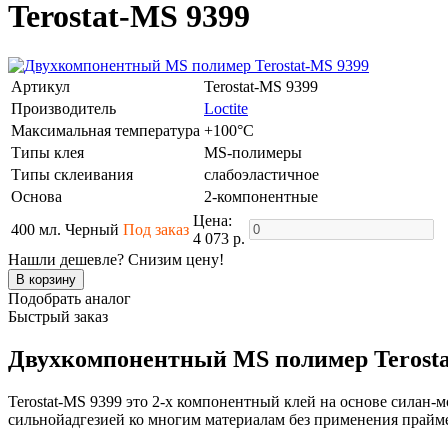
Terostat-MS 9399
Артикул
Terostat-MS 9399
Производитель
Loctite
Максимальная температура
+100°C
Типы клея
MS-полимеры
Типы склеивания
слабоэластичное
Основа
2-компонентные
Цена:
400 мл. Черный
Под заказ
4 073 р.
Нашли дешевле? Снизим цену!
Подобрать аналог
Быстрый заказ
Двухкомпонентный MS полимер Terosta
Terostat-MS 9399 это 2-х компонентный клей на основе силан
сильнойадгезией ко многим материалам без применения прайме