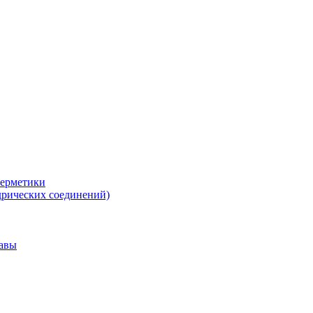
герметики
дрических соединений)
тавы