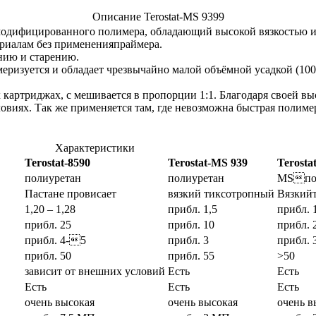
Описание Terostat-MS 9399
н-модифицированного полимера, обладающий высокой вязкостью 
ериалам без примененияпраймера.
нию и старению.
меризуется и обладает чрезвычайно малой объёмной усадкой (10
.
 картриджах, с мешивается в пропорции 1:1. Благодаря своей в
виях. Так же применяется там, где невозможна быстрая полимер
Характеристики
Terostat-8590
Terostat-MS 939
Terosta
полиуретан
полиуретан
MSпо
Пастане провисает
вязкий тиксотропный
Вязкий
1,20 – 1,28
прибл. 1,5
прибл. 
прибл. 25
прибл. 10
прибл. 
прибл. 4-5
прибл. 3
прибл. 
прибл. 50
прибл. 55
>50
зависит от внешних условий
Есть
Есть
Есть
Есть
Есть
очень высокая
очень высокая
очень в