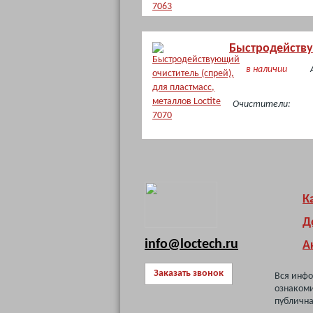
Быстродействую
в наличии
Очистители:
К
Д
info@loctech.ru
А
Заказать звонок
Вся инфо
ознакоми
публична