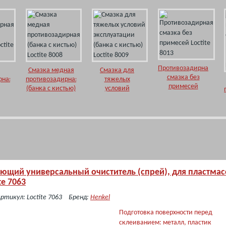
Противозадирная
Смазка медная
Смазка для
смазка без
рная
противозадирная
тяжелых
примесей
(банка с кистью)
условий
Loctite 8013
)
Loctite 8008
эксплуатации
7
(банка с кистью)
Loctite 8009
ющий универсальный очиститель (спрей), для пластмас
te 7063
ртикул: Loctite 7063
Бренд:
Henkel
Подготовка поверхности перед
склеиванием: металл, пластик