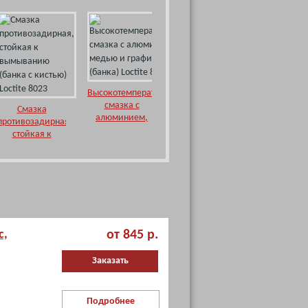
Высокотемпературная
смазка Loctite
8151
Высокотемпературная
Пас
смазка с
молибде
Смазка
алюминием,
для сбо
противозадирная,
медью и
работ (
стойкая к
графитом
Loctite
вымыванию
(банка) Loctite
(банка с кистью)
8150
Loctite 8023
с,
от 845 р.
Заказать
Подробнее