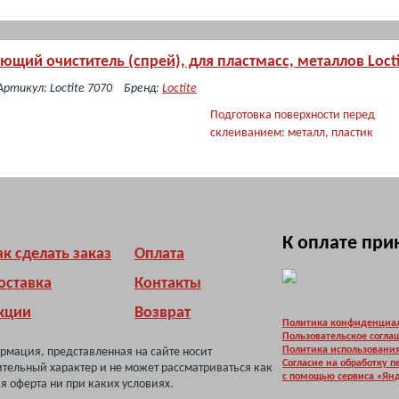
щий очиститель (спрей), для пластмасс, металлов Locti
Артикул: Loctite 7070
Бренд:
Loctite
Подготовка поверхности перед
склеиванием: металл, пластик
К оплате пр
ак сделать заказ
Оплата
оставка
Контакты
кции
Возврат
Политика конфиденциа
Пользовательское согла
Политика использования
рмация, представленная на сайте носит
Согласие на обработку 
тельный характер и не может рассматриваться как
с помощью сервиса «Ян
я оферта ни при каких условиях.