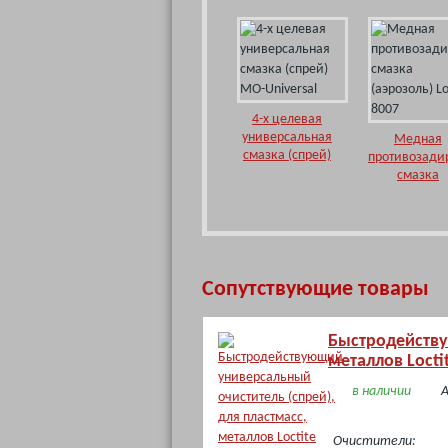
4-х целевая
универсальная
Медная
смазка (спрей)
противозади
MO-Universal
смазка
(аэрозоль
Loctite 800
Сопутствующие товары
Быстродейству
металлов Locti
в наличии
А
Очистители: