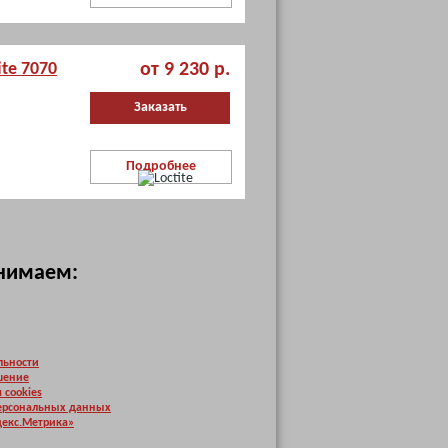
te 7070
от 9 230 р.
Заказать
Подробнее
инимаем:
льности
шение
 cookies
персональных данных
декс.Метрика»